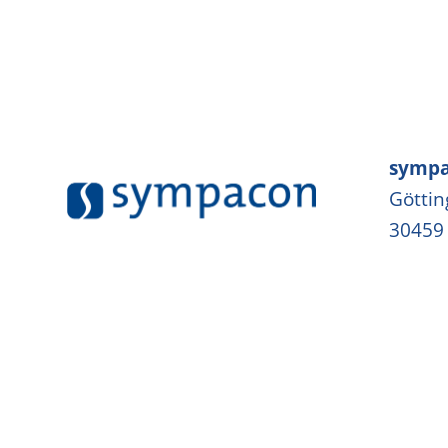
sympa
Göttin
30459