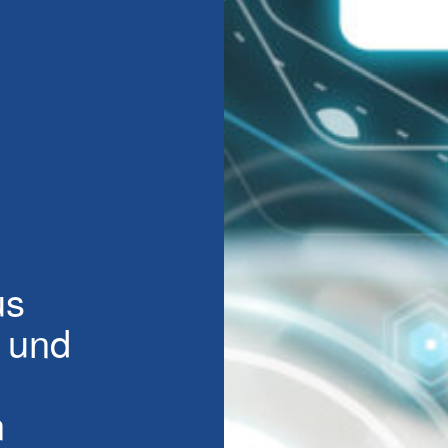
us
 und
n