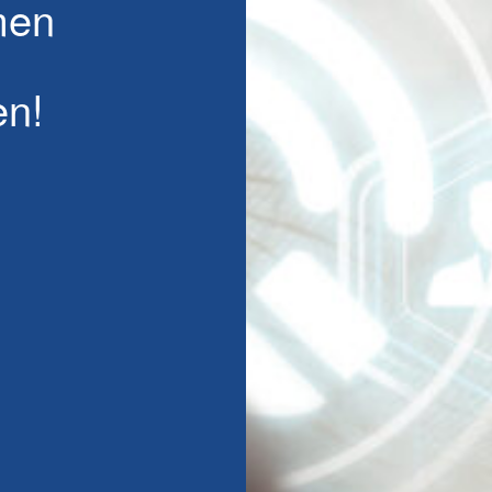
men
en!